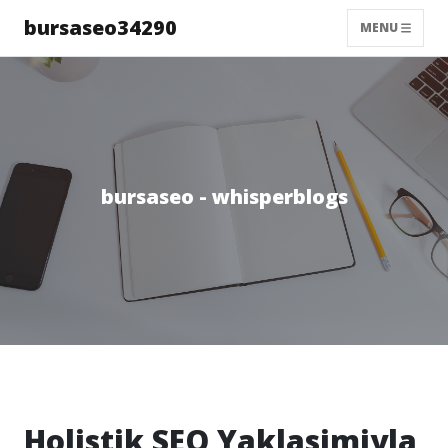
bursaseo34290
MENU
bursaseo - whisperblogs
Holistik SEO Yaklasimiyla